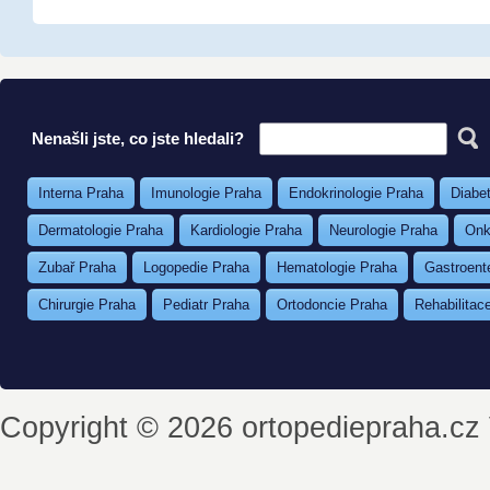
Nenašli jste, co jste hledali?
Interna Praha
Imunologie Praha
Endokrinologie Praha
Diabe
Dermatologie Praha
Kardiologie Praha
Neurologie Praha
Onk
Zubař Praha
Logopedie Praha
Hematologie Praha
Gastroent
Chirurgie Praha
Pediatr Praha
Ortodoncie Praha
Rehabilitac
Copyright © 2026 ortopediepraha.cz